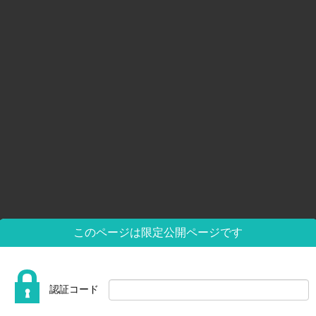
報
求人情報
新卒採用
挨拶
業概要
社概要
SNグループ行動規範
ンプライアンス憲章
人情報保護方針
メッセージ
お仕事紹介
先輩紹介・イン
募集要項
このページは限定公開ページです
認証コード