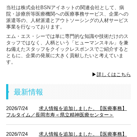
求人情報
当社は株式会社BSNアイネットの関連会社として、病
院・診療所等医療機関への医療事務サービス、企業への
新卒採用
派遣等の、人材派遣とアウトソーシングの人材サービス
事業を行なっております。
メッセージ
エム・エス・シーでは単に専門的な知識や技術だけのス
タッフではなく、人柄という「ヒューマンスキル」を兼
お仕事紹介
ね備えたスタッフをクイックレスポンスでご紹介すると
ともに、企業の発展に大きく貢献したいと考えていま
先輩紹介・インタビュー
す。
募集要項
▶︎
詳しくはこちら
採用Q＆A
最新情報
お問い合わせ
2026/7/24
求人情報を追加しました。【医療事務】
フルタイム／長岡市寿＜県立精神医療センター＞
2026/7/24
求人情報を追加しました。【医療事務】