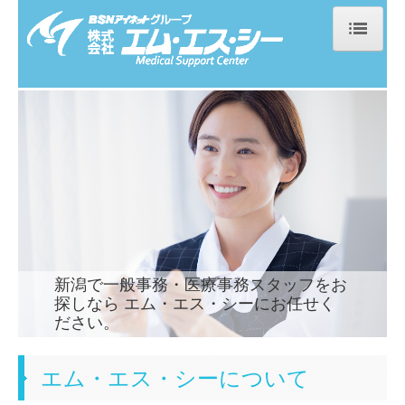
ホーム
お知らせ
企業情報
ご挨拶
事業概要
会社概要
新潟で一般事務・医療事務スタッフをお
探しなら エム・エス・シーにお任せく
BSNグループ行動規範
ださい。
コンプライアンス憲章
エム・エス・シーについて
個人情報保護方針