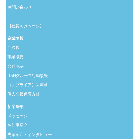
求人情報
お問い合わせ
新卒採用
【社員向けページ】
メッセージ
企業情報
お仕事紹介
ご挨拶
事業概要
先輩紹介・インタビュー
会社概要
募集要項
BSNグループ行動規範
コンプライアンス憲章
採用Q＆A
個人情報保護方針
お問い合わせ
新卒採用
メッセージ
お仕事紹介
先輩紹介・インタビュー