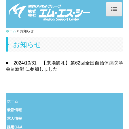
ホーム
ホーム
お知らせ
お知らせ
お知らせ
企業情報
ご挨拶
■
2024/10/31 【
来場御礼】第
62
回全国自治体病院学
会㏌新潟 に参加しました
事業概要
会社概要
BSNグループ行動規範
ホーム
コンプライアンス憲章
最新情報
求人情報
個人情報保護方針
採用Q&A